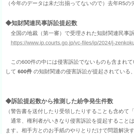
（今年のデータは未だ出揃ってないので）去年R5の
◆知財関連民事訴訟提起数
全国の地裁（第一審）で受理された知財関連民事訴
https://www.ip.courts.go.jp/vc-files/ip/2024/j-zenkok
この600件の中には侵害訴訟でないものも含まれて
して
600件
の知財関連の侵害訴訟が提起されている
◆訴訟提起数から推測した紛争発生件数
（警告書を送付したり受領したりすることも含めて
通常、権利者がいきなり侵害訴訟を提起することは
ます。相手方とのお手紙のやりとりだけで問題解決