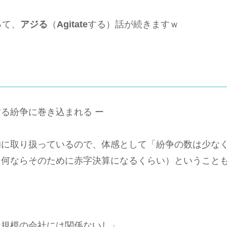
って、
アジる
（
Agitate
する）話が続きますｗ
る紛争に巻き込まれる ー
的に取り扱っているので、体感として「紛争の数は少な
（何ならそのために赤字決算になるくらい）ということ
な規模の会社には関係ないし」