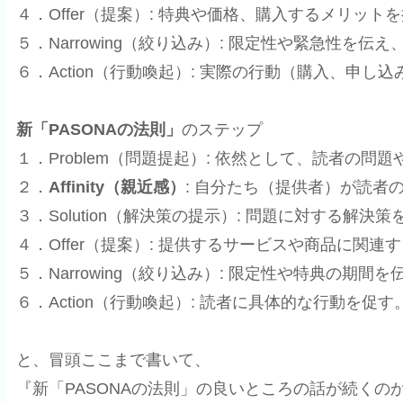
４．Offer（提案）: 特典や価格、購入するメリット
５．Narrowing（絞り込み）: 限定性や緊急性を伝
６．Action（行動喚起）: 実際の行動（購入、申し
新「PASONAの法則」
のステップ
１．Problem（問題提起）: 依然として、読者の問
２．
Affinity（親近感）
: 自分たち（提供者）が読
３．Solution（解決策の提示）: 問題に対する解決
４．Offer（提案）: 提供するサービスや商品に関
５．Narrowing（絞り込み）: 限定性や特典の期間を
６．Action（行動喚起）: 読者に具体的な行動を促す
と、冒頭ここまで書いて、
『新「PASONAの法則」の良いところの話が続くの