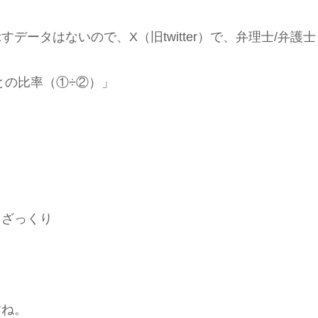
タはないので、X（旧twitter）で、弁理士/弁護士
との比率（①÷②）」
ざっくり
すね。