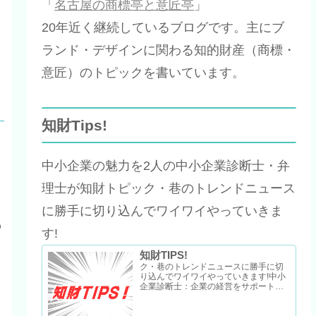
「
名古屋の商標亭と意匠亭
」
20年近く継続しているブログです。主にブ
ランド・デザインに関わる知的財産（商標・
意匠）のトピックを書いています。
知財Tips!
中小企業の魅力を2人の中小企業診断士・弁
理士が知財トピック・巷のトレンドニュース
く
に勝手に切り込んでワイワイやっていきま
も
す!
知財TIPS!
ク・巷のトレンドニュースに勝手に切
り込んでワイワイやっていきます!中小
企業診断士：企業の経営をサポートす
る専門家。中小企業診断士は経営コン
サル系の唯一の国家資格。弁理士：知
的財産の…