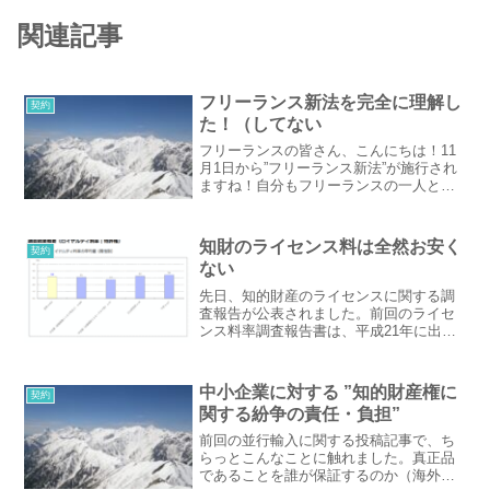
関連記事
フリーランス新法を完全に理解し
契約
た！（してない
フリーランスの皆さん、こんにちは！11
月1日から”フリーランス新法”が施行され
ますね！自分もフリーランスの一人とし
て、気になるところです。そんな折、つ
い先日、わたしの事務所を置いているコ
ワーキングスペースで、弁護士さんが”フ
知財のライセンス料は全然お安く
契約
リーランス新法”...
ない
先日、知的財産のライセンスに関する調
査報告が公表されました。前回のライセ
ンス料率調査報告書は、平成21年に出さ
れたものが最新だったので、実に15年ぶ
りとなるようです。H21と比較してみる
今回の調査結果をざっと見ると、ライセ
中小企業に対する ”知的財産権に
契約
ンス料率（正味販売...
関する紛争の責任・負担”
前回の並行輸入に関する投稿記事で、ち
らっとこんなことに触れました。真正品
であることを誰が保証するのか（海外の