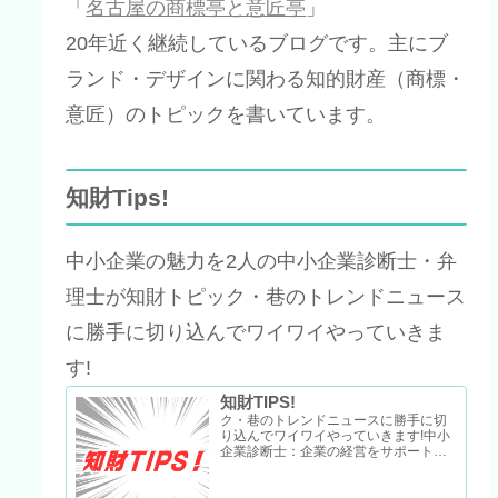
「
名古屋の商標亭と意匠亭
」
20年近く継続しているブログです。主にブ
ランド・デザインに関わる知的財産（商標・
意匠）のトピックを書いています。
知財Tips!
中小企業の魅力を2人の中小企業診断士・弁
理士が知財トピック・巷のトレンドニュース
に勝手に切り込んでワイワイやっていきま
す!
知財TIPS!
ク・巷のトレンドニュースに勝手に切
り込んでワイワイやっていきます!中小
企業診断士：企業の経営をサポートす
る専門家。中小企業診断士は経営コン
サル系の唯一の国家資格。弁理士：知
的財産の…